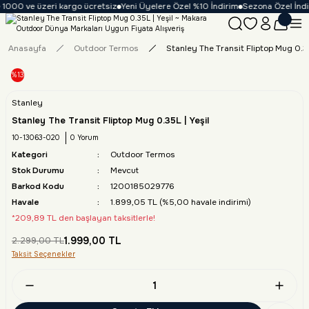
1000 ve üzeri kargo ücretsiz
Yeni Üyelere Özel %10 İndirim
Sezona Özel İndiri
Anasayfa
Outdoor Termos
Stanley The Transit Fliptop Mug 0.35
%13
Stanley
Stanley The Transit Fliptop Mug 0.35L | Yeşil
10-13063-020
0 Yorum
Kategori
Outdoor Termos
Stok Durumu
Mevcut
Barkod Kodu
1200185029776
Havale
1.899,05 TL (%5,00 havale indirimi)
*209,89 TL den başlayan taksitlerle!
1.999,00 TL
2.299,00 TL
Taksit Seçenekler