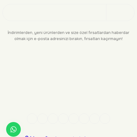
Üye Ol
İndirimlerden, yeni ürünlerden ve size özel fırsatlardan haberdar
olmak için e-posta adresinizi bırakın, fırsatları kaçırmayın!
KURUMSAL
BİLGİLENDİRME
YASAL
BİZE ULAŞIN
0552 244 94 04
siparis@makara.com.tr
Kredi kartı bilgileriniz 256 bit SSL sertifikası ile %100 güvende!