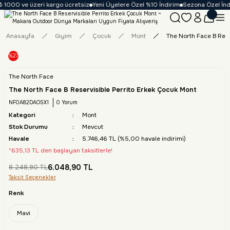
 1000 ve üzeri kargo ücretsiz
Yeni Üyelere Özel %10 İndirim
Sezona Özel İndir
Anasayfa
Giyim
Çocuk
Mont
The North Face B Rese
%27
The North Face
The North Face B Reservisible Perrito Erkek Çocuk Mont
NF0A82DAOSX1
0 Yorum
Kategori
Mont
Stok Durumu
Mevcut
Havale
5.746,46 TL (%5,00 havale indirimi)
*635,13 TL den başlayan taksitlerle!
6.048,90 TL
8.248,90 TL
Taksit Seçenekler
Renk
Mavi