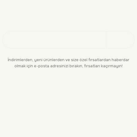
Doğayı Keşfet
Üye Ol
İndirimlerden, yeni ürünlerden ve size özel fırsatlardan haberdar
olmak için e-posta adresinizi bırakın, fırsatları kaçırmayın!
KURUMSAL
BİLGİLENDİRME
YASAL
BİZE ULAŞIN
0552 244 94 04