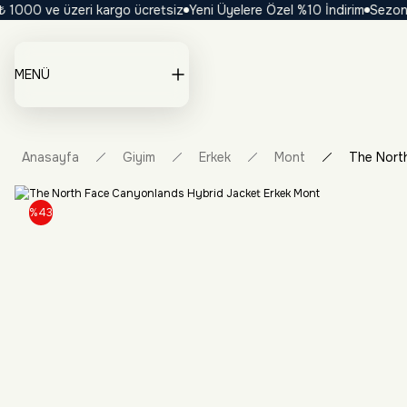
000 ve üzeri kargo ücretsiz
Yeni Üyelere Özel %10 İndirim
Sezona Öze
MENÜ
Anasayfa
Giyim
Erkek
Mont
The Nort
%43