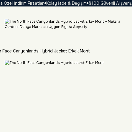
l İndirim Fırsatları
Kolay İade & Değişim
%100 Güvenli Alışveriş
₺ 
h Face Canyonlands Hybrid Jacket Erkek Mont