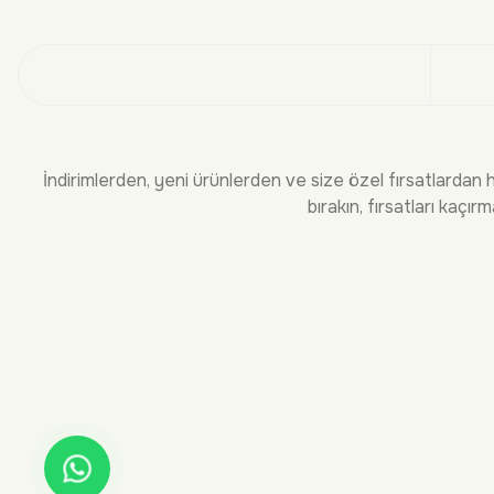
Üye
İndirimlerden, yeni ürünlerden ve size özel fırsatlardan 
bırakın, fırsatları kaçırm
KURUMSAL
BİLGİLEND
Hakkımızda
Sıkça Sorula
İletişim
Teslimat ve 
İade ve Deği
Ödeme Seçen
Üyelik ve He