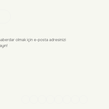
 Ol
haberdar olmak için e-posta adresinizi
ayın!
İRME
YASAL
n Sorular
Gizlilik Politikası
Kargo
Mesafeli Satış Sözleşmesi
şim
Kullanım Koşulları
ekleri
sap Yönetimi