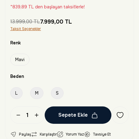
*839,89 TL den başlayan taksitlerle!
13.999,00 TL
7.999,00 TL
Taksit Seçenekler
Renk
Mavi
Beden
L
M
S
Sepete Ekle
Paylaş
Karşılaştır
Yorum Yaz
Tavsiye Et