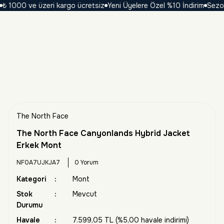
1000 ve üzeri kargo ücretsiz
Yeni Üyelere Özel %10 İndirim
Sezona Ö
The North Face
The North Face Canyonlands Hybrid Jacket
Erkek Mont
NF0A7UJKJA7
0 Yorum
Kategori
Mont
Stok
Mevcut
Durumu
Havale
7.599,05 TL (%5,00 havale indirimi)