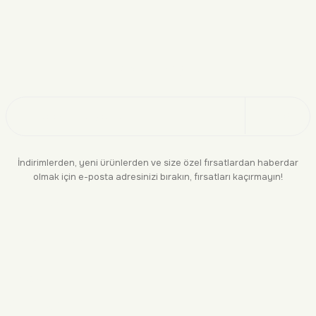
Doğayı Keşfet
Üye Ol
İndirimlerden, yeni ürünlerden ve size özel fırsatlardan haberdar
olmak için e-posta adresinizi bırakın, fırsatları kaçırmayın!
KURUMSAL
BİLGİLENDİRME
YASAL
BİZE ULAŞIN