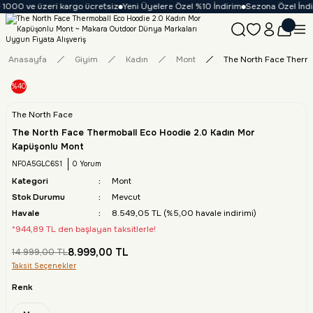
1000 ve üzeri kargo ücretsiz
Yeni Üyelere Özel %10 İndirim
Sezona Özel İndiri
Anasayfa
Giyim
Kadın
Mont
The North Face Thermo
%40
The North Face
The North Face Thermoball Eco Hoodie 2.0 Kadın Mor
Kapüşonlu Mont
NF0A5GLC6S1
0 Yorum
Kategori
Mont
Stok Durumu
Mevcut
Havale
8.549,05 TL (%5,00 havale indirimi)
*944,89 TL den başlayan taksitlerle!
8.999,00 TL
14.999,00 TL
Taksit Seçenekler
Renk