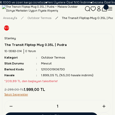
₺ 1000 ve üzeri kargo ücretsiz
Yeni Üyelere Özel %10 İndirim
Sezona Özel İndi
Anasayfa
Outdoor Termos
The Transit Fliptop Mug 0.35L | Pud
%13
Stanley
The Transit Fliptop Mug 0.35L | Pudra
10-13063-014
0 Yorum
Kategori
Outdoor Termos
Stok Durumu
Mevcut
Barkod Kodu
1210001906730
Havale
1.899,05 TL (%5,00 havale indirimi)
*209,89 TL den başlayan taksitlerle!
1.999,00 TL
2.299,00 TL
Taksit Seçenekler