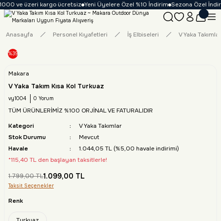
1000 ve üzeri kargo ücretsiz
Yeni Üyelere Özel %10 İndirim
Sezona Özel İndiri
Anasayfa
Personel Kıyafetleri
İş Elbiseleri
V Yaka Takımla
%39
Makara
V Yaka Takım Kısa Kol Turkuaz
vy1004
0 Yorum
TÜM ÜRÜNLERİMİZ %100 ORJİNAL VE FATURALIDIR
Kategori
V Yaka Takımlar
Stok Durumu
Mevcut
Havale
1.044,05 TL (%5,00 havale indirimi)
*115,40 TL den başlayan taksitlerle!
1.099,00 TL
1.799,00 TL
Taksit Seçenekler
Renk
Turkuaz