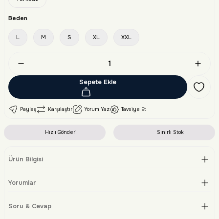
Beden
L
M
S
XL
XXL
Sepete Ekle
Paylaş
Karşılaştır
Yorum Yaz
Tavsiye Et
Hızlı Gönderi
Sınırlı Stok
Ürün Bilgisi
Yorumlar
Soru & Cevap