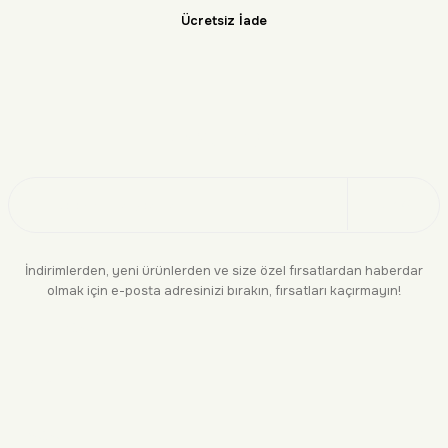
Ücretsiz İade
Doğayı Keşfet
Üye Ol
İndirimlerden, yeni ürünlerden ve size özel fırsatlardan haberdar
olmak için e-posta adresinizi bırakın, fırsatları kaçırmayın!
KURUMSAL
BİLGİLENDİRME
YASAL