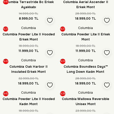
Columbia Terrastride Bc Erkek
Columbia Aerial Ascender II
%40
Ayakkabı
Erkek Mont
14.999,00 TL
28.999,00 TL
8.999,00 TL
18.999,00 TL
Columbia
Columbia
%37
%37
Columbia Powder Lite II Hooded
Columbia Powder Lite II Erkek
Erkek Mont
Mont
18.999,00 TL
18.999,00 TL
11.999,00 TL
11.999,00 TL
Columbia
Columbia
%42
%34
Columbia Oak Harbor II
Columbia Boundless Days™
Insulated Erkek Mont
Long Down Kadın Mont
32.999,00 TL
28.999,00 TL
18.999,00 TL
18.999,00 TL
Columbia
Columbia
%42
%38
Columbia Powder Lite II Hooded
Columbia Wallowa Reversible
Kadın Mont
Unisex Mont
18.999,00 TL
23.999,00 TL