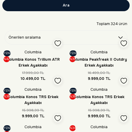
Ara
Toplam 324 ürün
Columbia
Columbia
YENİ
YENİ
Columbia Konos Trillium ATR
Columbia Peakfreak II Outdry
%42
%39
Erkek Ayakkabı
Erkek Ayakkabı
17.999,00 TL
16.499,00 TL
10.499,00 TL
9.999,00 TL
Columbia
Columbia
YENİ
YENİ
Columbia Konos TRS Erkek
Columbia Konos TRS Erkek
%38
%38
Ayakkabı
Ayakkabı
15.998,99 TL
15.998,99 TL
9.999,00 TL
9.999,00 TL
Columbia
Columbia
YENİ
%34