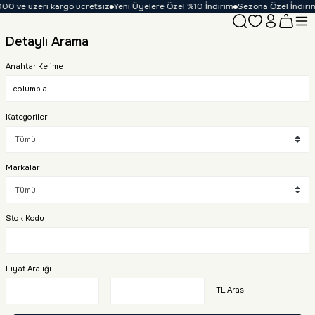
0 ve üzeri kargo ücretsiz
Yeni Üyelere Özel %10 İndirim
Sezona Özel İndirim F
Detaylı Arama
Anahtar Kelime
Kategoriler
Markalar
Stok Kodu
Fiyat Aralığı
TL Arası