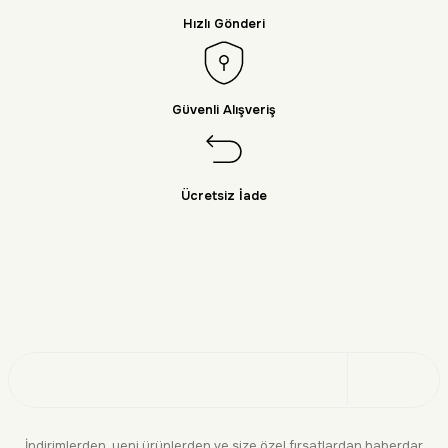
Hızlı Gönderi
Güvenli Alışveriş
Ücretsiz İade
Doğayı Keşfet
Üye Ol
İndirimlerden, yeni ürünlerden ve size özel fırsatlardan haberdar