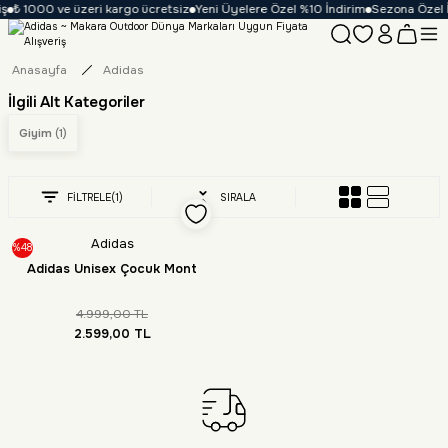
ş
₺ 1000 ve üzeri kargo ücretsiz
Yeni Üyelere Özel %10 İndirim
Sezona Özel İn
Anasayfa
Adidas
İlgili Alt Kategoriler
Giyim
(1)
FİLTRELE
(1)
SIRALA
Adidas
%48
Adidas Unisex Çocuk Mont
4.999,00 TL
2.599,00 TL