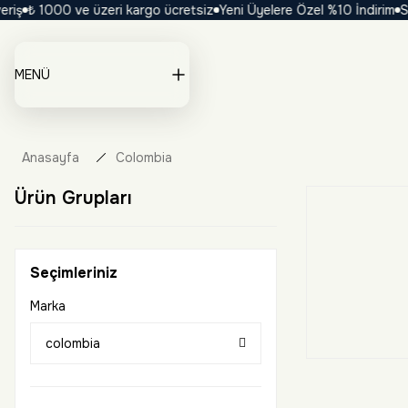
iş
₺ 1000 ve üzeri kargo ücretsiz
Yeni Üyelere Özel %10 İndirim
Sez
MENÜ
Anasayfa
Colombia
Ürün Grupları
Seçimleriniz
Marka
colombia