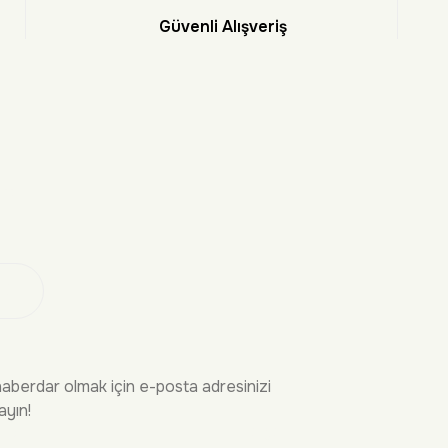
Güvenli Alışveriş
et
 Ol
haberdar olmak için e-posta adresinizi
ayın!
İRME
YASAL