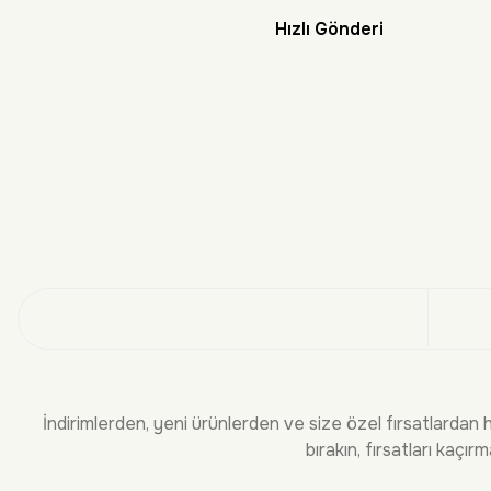
Hızlı Gönderi
Doğayı Keşf
Üye
İndirimlerden, yeni ürünlerden ve size özel fırsatlardan 
bırakın, fırsatları kaçırm
KURUMSAL
BİLGİLEND