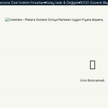
ona Özel İndirim Fırsatları
Kolay İade & Değişim
%100 Güvenli Alışve
Ürün Bulunamadı.