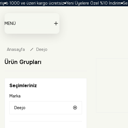
1000 ve üzeri kargo ücretsiz
Yeni Üyelere Özel %10 İndirim
Sezona Ö
MENÜ
Anasayfa
Deejo
Ürün Grupları
Seçimleriniz
Marka
Deejo