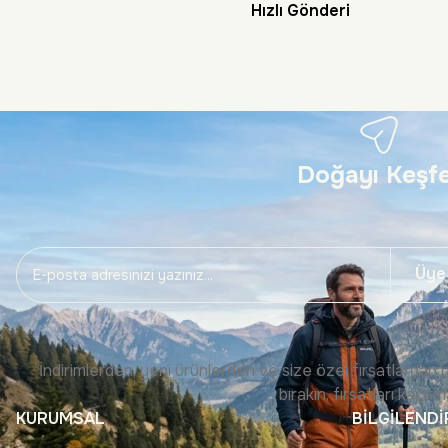
Hızlı Gönderi
Doğayı Keşf
Üye
İndirimlerden, yeni ürünlerden ve size özel fırsatlardan 
bırakın, fırsatları kaçırm
KURUMSAL
BİLGİLEND