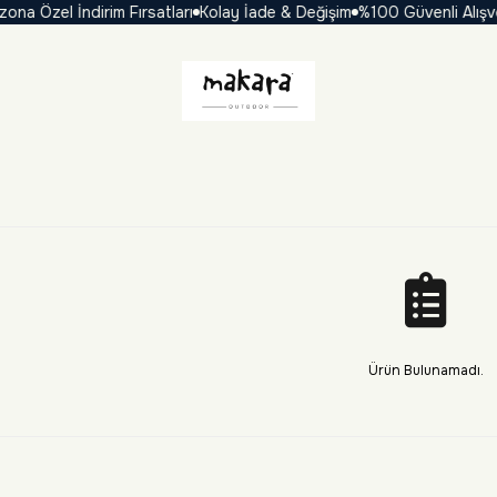
zel İndirim Fırsatları
Kolay İade & Değişim
%100 Güvenli Alışveriş
₺
Ürün Bulunamadı.