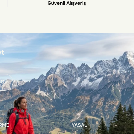
Güvenli Alışveriş
et
 Ol
haberdar olmak için e-posta adresinizi
ayın!
İRME
YASAL