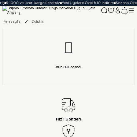
iş
₺ 1000 ve üzeri kargo ücretsiz
Yeni Üyelere Özel %10 İndirim
Sezona Özel 
Anasayfa
Dolphin
Ürün Bulunamadı.
Hızlı Gönderi