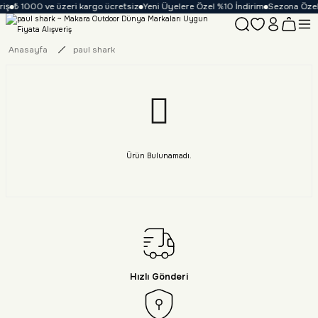
iş
₺ 1000 ve üzeri kargo ücretsiz
Yeni Üyelere Özel %10 İndirim
Sezona Özel İ
Anasayfa
paul shark
Ürün Bulunamadı.
Hızlı Gönderi