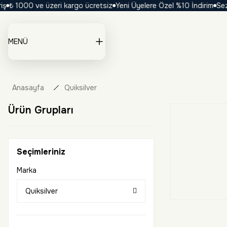
₺ 1000 ve üzeri kargo ücretsiz
Yeni Üyelere Özel %10 İndirim
Sezon
MENÜ
Anasayfa
Quiksilver
Ürün Grupları
Seçimleriniz
Marka
Quiksilver