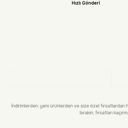
Hızlı Gönderi
Doğayı Keşf
Üye
İndirimlerden, yeni ürünlerden ve size özel fırsatlardan 
bırakın, fırsatları kaçırm
KURUMSAL
BİLGİLEND