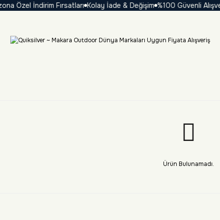
a Özel İndirim Fırsatları
Kolay İade & Değişim
%100 Güvenli Alışveri
Ürün Bulunamadı.