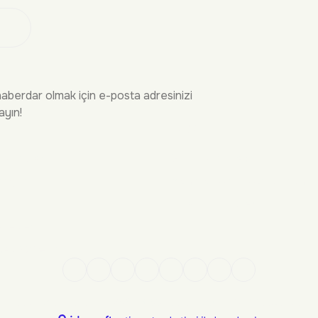
 Ol
haberdar olmak için e-posta adresinizi
ayın!
İRME
YASAL
n Sorular
Gizlilik Politikası
Kargo
Mesafeli Satış Sözleşmesi
şim
Kullanım Koşulları
ekleri
sap Yönetimi
Kredi kartı bilgileriniz 256 bit SSL sertifikası ile %100 güvende!