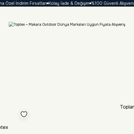
el İndirim Fırsatları
Kolay İade & Değişim
%100 Güvenli Alışveriş
₺
Toplam
tex