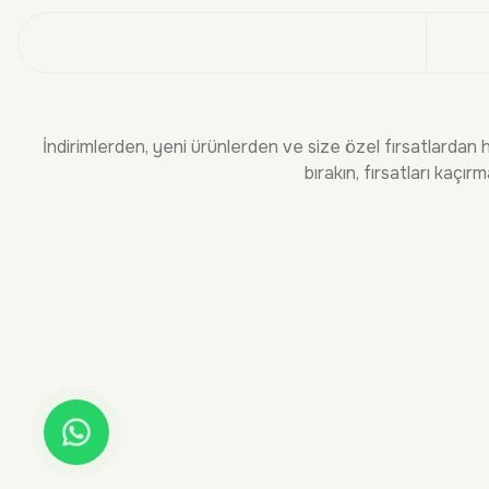
Üye
İndirimlerden, yeni ürünlerden ve size özel fırsatlardan 
bırakın, fırsatları kaçırm
KURUMSAL
BİLGİLEND
Hakkımızda
Sıkça Sorula
İletişim
Teslimat ve 
İade ve Deği
Ödeme Seçen
Üyelik ve He