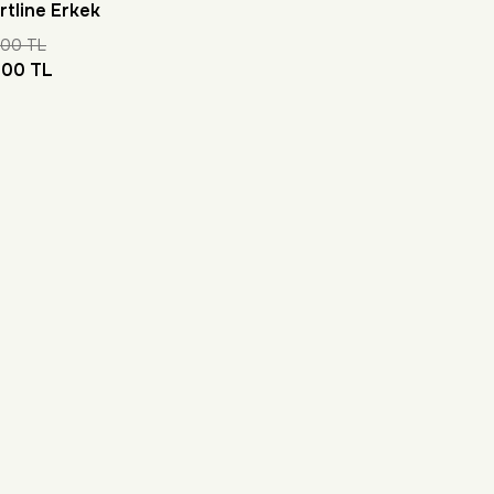
tline Erkek
Pantolon
,00 TL
,00 TL