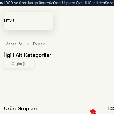
1000 ve üzeri kargo ücretsiz
Yeni Üyelere Özel %10 İndirim
Sezona Öz
MENÜ
Anasayfa
Toptex
İlgili Alt Kategoriler
Giyim
(1)
Ürün Grupları
Top
%27