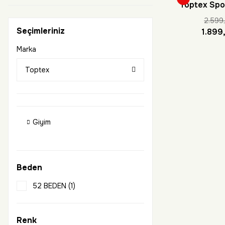
Toptex Spor
Thermal 
2.599
Seçimleriniz
1.899
Marka
Toptex
Giyim
Beden
52 BEDEN (1)
Renk